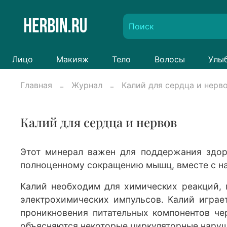
Лицо
Макияж
Тело
Волосы
Улы
Главная
Журнал
Калий для сердца и нерв
Калий для сердца и нервов
Этот минерал важен для поддержания здоро
полноценному сокращению мышц, вместе с на
Калий необходим для химических реакций, 
электрохимических импульсов. Калий играе
проникновения питательных компонентов че
объясняются некоторые циркуляторные наруш