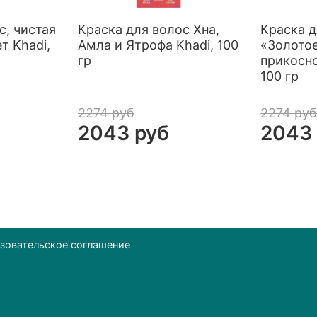
с, чистая
Краска для волос Хна,
Краска д
т Khadi,
Амла и Ятрофа Khadi, 100
«Золото
гр
прикосно
100 гр
2274 руб
2274 ру
2043 руб
2043
зовательское соглашение