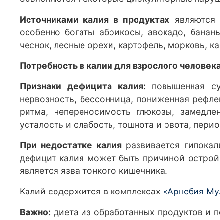
Источниками калия в продуктах
являются 
особенно богаты абрикосы, авокадо, банан
чеснок, лесные орехи, картофель, морковь, к
Потребность в калии для взрослого человек
Признаки дефицита калия:
повышенная су
нервозность, бессонница, пониженная рефле
ритма, непереносимость глюкозы, замедле
усталость и слабость, тошнота и рвота, пери
При недостатке калия
развивается гипока
дефицит калия может быть причиной острой
является язва тонкого кишечника.
Калий содержится в комплексах
«Арнебия Му
Важно:
диета из обработанных продуктов и 