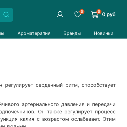
0
0
0 руб
мы
Ароматерапия
Бренды
Новинки
н регулирует сердечный ритм, способствует
йчивого артериального давления и передачи
адпочечников. Он также регулирует процесс
ункция калия с возрастом ослабевает. Этим
ми людьми.