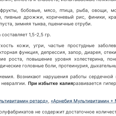
фрукты, бобовые, мясо, птица, рыба, овощи, 
ы, пивные дрожжи, коричневый рис, финики, кр
апуста, зимняя тыква, пшеничные отруби.
а
составляет 1,5-2,5 гр.
хость кожи, угри, частые простудные заболев
кторная функция, депрессия, запор, диарея, отек
ние роста, повышение уровня холестерина, по
одические головные боли, протеинурия, дыхательн
лиемия. Возникают нарушения работы сердечной
 невралгии.
При избытке калия
развивается гипе
льтивитамин ретард»
,
«Арнебия Мультивитамин +
полуфабрикатов не содержит достаточное количест