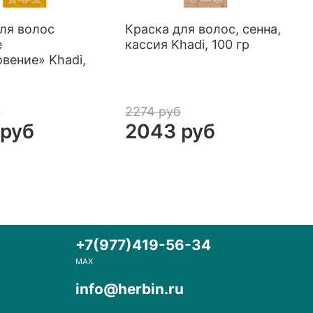
ля волос
Краска для волос, сенна,
К
е
кассия Khadi, 100 гр
ч
вение» Khadi,
х
1
б
2274 руб
2
 руб
2043 руб
+7(977)419-56-34
MAX
info@herbin.ru