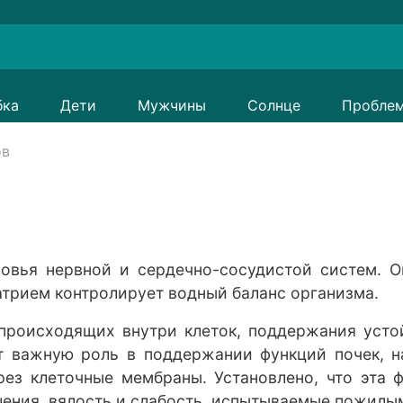
бка
Дети
Мужчины
Солнце
Пробле
ов
вья нервной и сердечно-сосудистой систем. О
трием контролирует водный баланс организма.
происходящих внутри клеток, поддержания усто
т важную роль в поддержании функций почек, н
рез клеточные мембраны. Установлено, что эта ф
ения, вялость и слабость, испытываемые пожилы