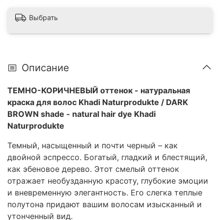
растениями и травами.
100% натуральный, веганский продукт, не
Выбрать
содержащий синтетических красителей,
отдушек и консервантов.
Описание
ТЕМНО-КОРИЧНЕВЫЙ оттенок - натуральная
краска для волос Khadi Naturprodukte
/ DARK
BROWN shade - natural hair dye Khadi
Naturprodukte
Темный, насыщенный и почти черный – как
двойной эспрессо. Богатый, гладкий и блестящий,
как эбеновое дерево. Этот смелый оттенок
отражает необузданную красоту, глубокие эмоции
и вневременную элегантность. Его слегка теплые
полутона придают вашим волосам изысканный и
утонченный вид.