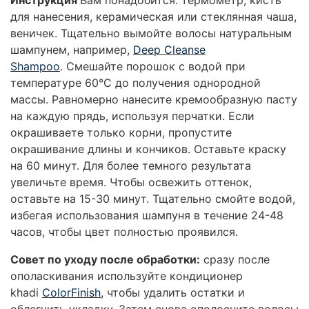
для нанесения, керамическая или стеклянная чаша,
веничек.
Тщательно вымойте волосы натуральным
шампунем, например,
Deep Cleanse
Shampoo
.
Смешайте порошок с водой при
температуре 60°C до получения однородной
массы. Равномерно нанесите кремообразную пасту
на каждую прядь, используя перчатки. Если
окрашиваете только корни, пропустите
окрашивание длины и кончиков.
Оставьте краску
на 60 минут. Для более темного результата
увеличьте время. Чтобы освежить оттенок,
оставьте на 15-30 минут.
Тщательно смойте водой,
избегая использования шампуня в течение 24-48
часов, чтобы цвет полностью проявился.
Совет по уходу после обработки:
сразу после
ополаскивания используйте кондиционер
khadi
ColorFinish,
чтобы удалить остатки и
облегчить укладку. Затем снова ополосните волосы